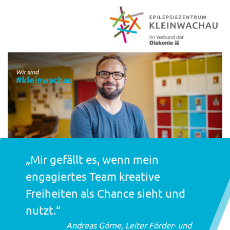
„Mir gefällt es, wenn mein
engagiertes Team kreative
Freiheiten als Chance sieht und
nutzt.“
Andreas Görne, Leiter Förder- und