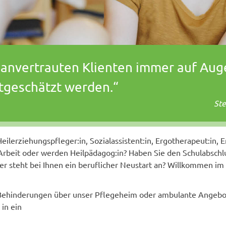
anvertrauten Klienten immer auf Aug
tgeschätzt werden.“
Ste
eilerziehungspfleger:in, Sozialassistent:in, Ergotherapeut:in, 
 Arbeit oder werden Heilpädagog:in? Haben Sie den Schulabschlu
er steht bei Ihnen ein beruflicher Neustart an? Willkommen i
hinderungen über unser Pflegeheim oder ambulante Angebote
 in ein