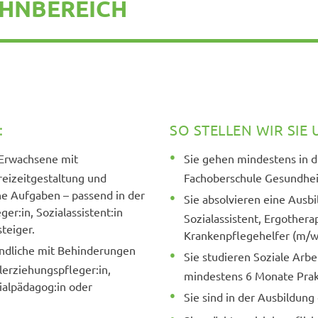
HNBEREICH
:
SO STELLEN WIR SIE 
 Erwachsene mit
Sie gehen mindestens in d
eizeitgestaltung und
Fachoberschule Gesundhei
he Aufgaben – passend in der
Sie absolvieren eine Ausb
er:in, Sozialassistent:in
Sozialassistent, Ergother
teiger.
Krankenpflegehelfer (m/w
ndliche mit Behinderungen
Sie studieren Soziale Arb
ilerziehungspfleger:in,
mindestens 6 Monate Pra
zialpädagog:in oder
Sie sind in der Ausbildun