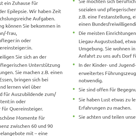
Sie möchten sich beruflich
st ein Zuhause für
sozialen und pflegerisch
er Epilepsie. Wir haben Zeit
z.B. eine Festanstellung,
echslungsreiche Aufgaben.
einen Bundesfreiwilligend
uung können Sie bekommen in
n/-frau,
Die meisten Einrichtungen
fleger:in oder
Liegau-Augustusbad, etwa 
ereinsteiger:in.
Umgebung. Sie wohnen in 
Anfahrt zu uns aufs Dorf fü
iligen Sie sich an der
pflegerischen Unterstützung
In der Kinder- und Jugend-
ngen. Sie machen z.B. einen
erweitertes Führungszeu
Essen, bringen sich bei
notwendig.
d lernen viel über
Sie sind offen für Begeg
d für Auszubildende zum/
Sie haben Lust etwas zu l
stent:in oder
Erfahrungen zu machen.
 für Quereinsteiger.
Sie achten und teilen unse
e schöne Momente für
enz zwischen 60 und 90
elangebote mit – eine