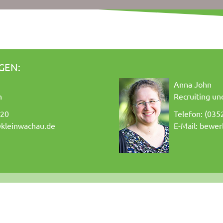
GEN:
Anna John
n
Recruiting 
020
Telefon: (035
kleinwachau.de
E-Mail:
bewer