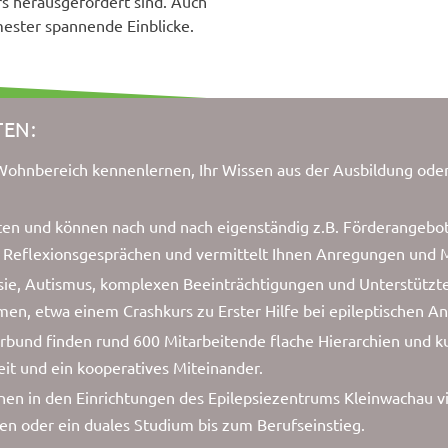
rs herausgefordert sind. Auch
mester spannende Einblicke.
EN:
 Wohnbereich kennenlernen, Ihr Wissen aus der Ausbildung od
en und können nach und nach eigenständig z.B. Förderangebot
it Reflexionsgesprächen und vermittelt Ihnen Anregungen und M
epsie, Autismus, komplexen Beeinträchtigungen und Unterstüt
en, etwa einem Crashkurs zu Erster Hilfe bei epileptischen An
und finden rund 600 Mitarbeitende flache Hierarchien und k
it und ein kooperatives Miteinander.
nen in den Einrichtungen des Epilepsiezentrums Kleinwachau vi
en oder ein duales Studium bis zum Berufseinstieg.