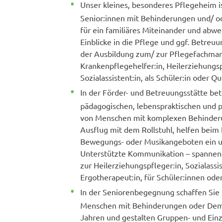
Unser kleines, besonderes Pflegeheim i
Senior:innen mit Behinderungen und/ od
für ein familiäres Miteinander und abw
Einblicke in die Pflege und ggf. Betre
der Ausbildung zum/ zur Pflegefachman
Krankenpflegehelfer:in, Heilerziehungsp
Sozialassistent:in, als Schüler:in oder Qu
In der Förder- und Betreuungsstätte bete
pädagogischen, lebenspraktischen und 
von Menschen mit komplexen Behinderu
Ausflug mit dem Rollstuhl, helfen beim 
Bewegungs- oder Musikangeboten ein un
Unterstützte Kommunikation – spannen
zur Heilerziehungspfleger:in, Sozialassi
Ergotherapeut:in, für Schüler:innen oder
In der Seniorenbegegnung schaffen Si
Menschen mit Behinderungen oder Dem
Jahren und gestalten Gruppen- und Einz