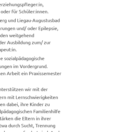
erziehungspfleger:in,
 oder für Schüler:innen.
erg und Liegau-Augustusbad
rungen und/ oder Epilepsie,
änden weitgehend
n der Ausbildung zum/ zur
peut:in.
e sozialpädagogische
ungen im Vordergrund.
en Arbeit ein Praxissemester
nterstützen wir mit der
ern mit Lernschwierigkeiten
en dabei, ihre Kinder zu
lpädagogischen Familienhilfe
ärken die Eltern in ihrer
twa durch Sucht, Trennung