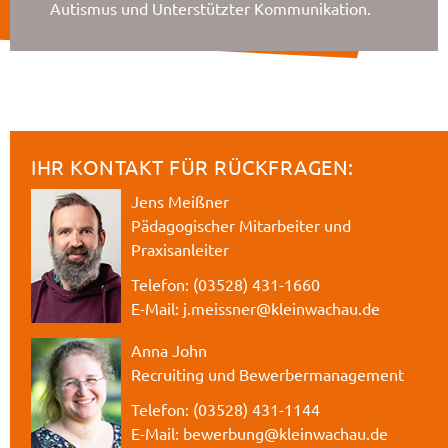
Autismus und Unterstützter Kommunikation.
IHR KONTAKT FÜR RÜCKFRAGEN:
Jens Meißner
Pädagogischer Mitarbeiter und
Praxisanleiter
Telefon: (03528) 431-1660
E-Mail:
j.meissner@kleinwachau.de
Anna John
Recruiting und Bewerbermanagement
Telefon: (03528) 431-1144
E-Mail:
bewerbung@kleinwachau.de